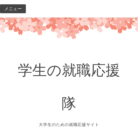
コ
メニュー
ン
テ
ン
ツ
へ
ス
キ
学生の就職応援
ッ
プ
隊
大学生のための就職応援サイト