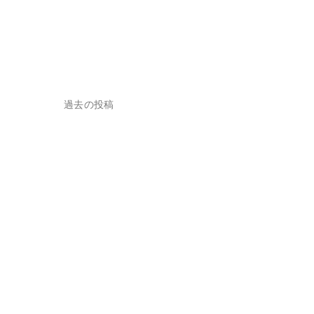
投
過去の投稿
稿
ナ
ビ
ゲ
ー